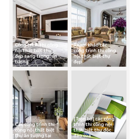
Công trình thi công
Tham khảo các
nội thất biệt thự
công trình thi công
đẹp sang trọng, ấn
nội thất biệt thự
tượng
đẹp
[Trọn bộ] các công
Các công trình thi
trình thi công nội
công nội thất biệt
thất biệt thự độc
thự ấn tượng tại
đáo của