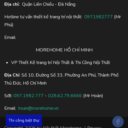
Địa chỉ:
Quận Liên Chiểu - Đà Nẵng
Hotline tư vấn thiết kế trang trí nội thất:
0971982777
(Mr
Phú)
Email:
MOREHOME HỒ CHÍ MINH
VP Thiết Kế trang trí Nội Thất & Thi Công Nội Thất
Địa Chỉ
: Số 10, Đường Số 33, Phường An Phú, Thành Phố
Thủ Đức, Hồ Chí Minh
Sđt:
097.1982.777
-
028.62.79.6666
(Mr Hoàn)
Email:
hoan@morehome.vn
Thi công biệt thự
Copyright 2009 by
Nội thất Morehome
|
Privacy