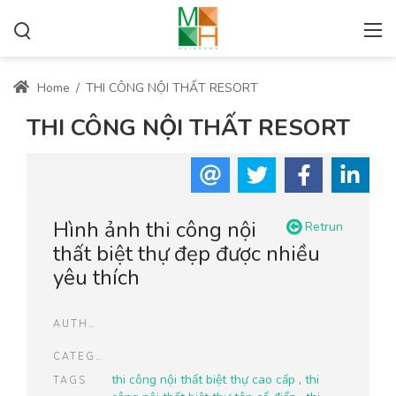
Home
/
THI CÔNG NỘI THẤT RESORT
THI CÔNG NỘI THẤT RESORT
Hình ảnh thi công nội
Retrun
thất biệt thự đẹp được nhiều
yêu thích
AUTHOR
CATEGORIES
thi công nội thất biệt thự cao cấp
,
thi
TAGS