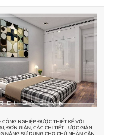
 CÔNG NGHIỆP ĐƯỢC THIẾT KẾ VỚI
, ĐƠN GIẢN, CÁC CHI TIẾT LƯỢC GIẢN
NG NĂNG SỬ DỤNG CHO CHỦ NHÂN CĂN