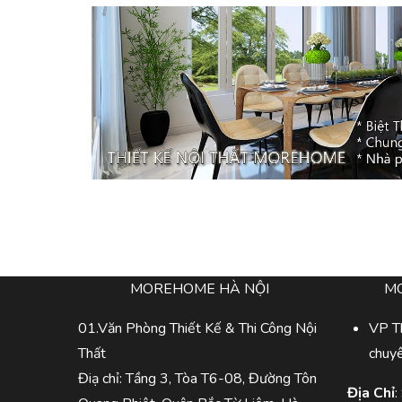
MOREHOME HÀ NỘI
M
01.Văn Phòng Thiết Kế & Thi Công Nội
VP Th
Thất
chuy
Điạ chỉ: Tầng 3, Tòa T6-08, Đường Tôn
Địa Chỉ
: