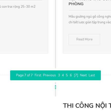
PHÒNG
ủ con trai rộng 25-30 m2
Mẫu giường ngủ gỗ công nghiệp
chi tiết lược giản tập trung 
Read More
Page 7 of 7
First
Previous
3
4
5
6
[7]
Next
Last
THI CÔNG NỘI