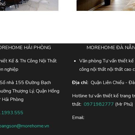
OREHOME HẢI PHÒNG
MOREHOME ĐÀ NẴ
iết Kế & Thi Công Nội Thất
Văn phòng Tư vấn thiết kế 
ên nghiệp
công nội thất nội thất cao 
 Số nhà 155 Đường Bạch
Địa chỉ:
Quận Liên Chiểu - Đ
hường Thượng Lý, Quận Hồng
Hotline tư vấn thiết kế trang tr
P Hải Phòng
thất:
0971982777
(Mr Phú)
.1993.555
Email:
oangson@morehome.vn