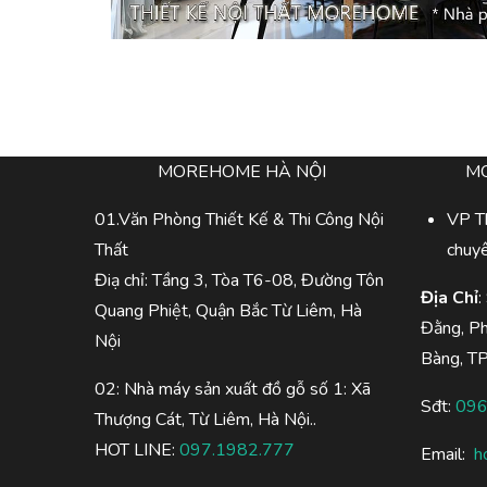
MOREHOME HÀ NỘI
M
01.Văn Phòng Thiết Kế & Thi Công Nội
VP Th
Thất
chuy
Điạ chỉ: Tầng 3, Tòa T6-08, Đường Tôn
Địa Chỉ
:
Quang Phiệt, Quận Bắc Từ Liêm, Hà
Đằng, P
Nội
Bàng, T
02: Nhà máy sản xuất đồ gỗ số 1: Xã
Sđt:
096
Thượng Cát, Từ Liêm, Hà Nội..
HOT LINE:
097.1982.777
Email:
h