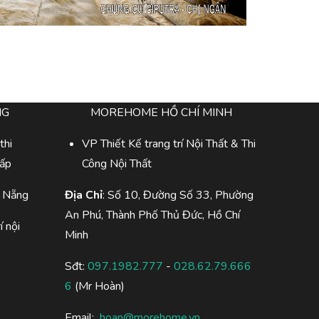
NG
MOREHOME HỒ CHÍ MINH
thi
VP Thiết Kế trang trí Nội Thất & Thi
cấp
Công Nội Thất
à Nẵng
Địa Chỉ
: Số 10, Đường Số 33, Phường
An Phú, Thành Phố Thủ Đức, Hồ Chí
í nội
Minh
Sđt:
097.1982.777
-
028.62.79.666
6
(Mr Hoàn)
Email:
hoan@morehome.vn