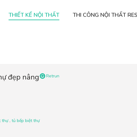
THIẾT KẾ NỘI THẤT
THI CÔNG NỘI THẤT RE
 thự đẹp nâng
Retrun
t thự
,
tủ bếp biệt thự