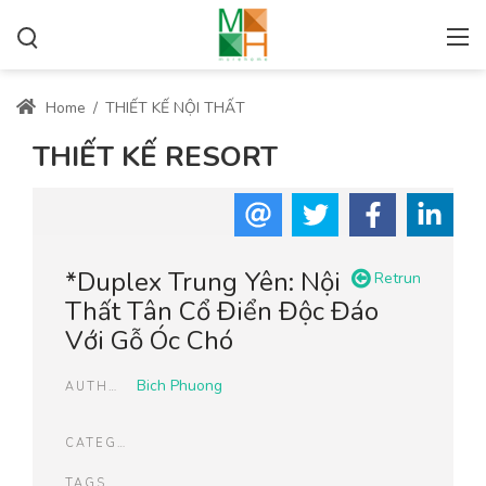
Home
/
THIẾT KẾ NỘI THẤT
THIẾT KẾ RESORT
*Duplex Trung Yên: Nội
Retrun
Thất Tân Cổ Điển Độc Đáo
Với Gỗ Óc Chó
Bich Phuong
AUTHOR
CATEGORIES
TAGS