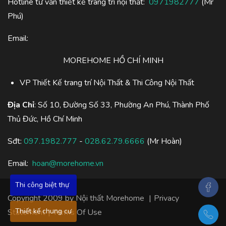
Hotline tư vấn thiết kế trang trí nội thất:
0971982777
(Mr
Phú)
Email:
MOREHOME HỒ CHÍ MINH
VP Thiết Kế trang trí Nội Thất & Thi Công Nội Thất
Địa Chỉ
: Số 10, Đường Số 33, Phường An Phú, Thành Phố
Thủ Đức, Hồ Chí Minh
Sđt:
097.1982.777
-
028.62.79.6666
(Mr Hoàn)
Email:
hoan@morehome.vn
Thi công biệt thự
Copyright 2009 by
Nội thất Morehome
|
Privacy
Thiết kế chung cư
Statement
|
Terms Of Use